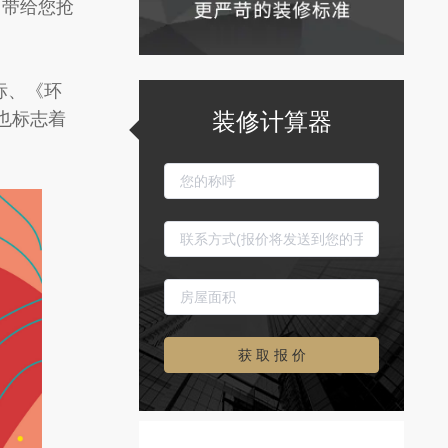
，带给您抢
标、《环
装修计算器
也标志着
获 取 报 价