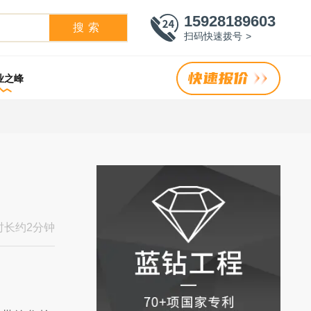
15928189603
搜索
扫码快速拨号 >
业之峰
时长约2分钟